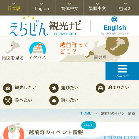
日本語
English
简体中文
繁體中文
한국어
English
by Google Service
HOME
>
越前町のイベント情報