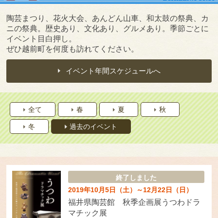
陶芸まつり、花火大会、あんどん山車、和太鼓の祭典、カ
ニの祭典。歴史あり、文化あり、グルメあり。季節ごとに
イベント目白押し。
ぜひ越前町を何度も訪れてください。
イベント年間スケジュールへ
全て
春
夏
秋
冬
過去のイベント
終了しました
2019年10月5日（土）～12月22日（日）
福井県陶芸館 秋季企画展うつわドラ
マチック展