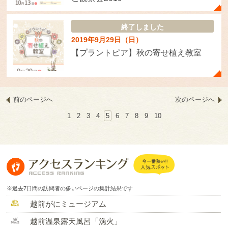
終了しました
2019年9月29日（日）
【プラントピア】秋の寄せ植え教室
前のページへ
次のページへ
1
2
3
4
5
6
7
8
9
10
※過去7日間の訪問者の多いページの集計結果です
越前がにミュージアム
越前温泉露天風呂「漁火」