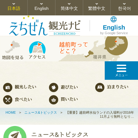
日本語
English
简体中文
繁體中文
한국어
English
by Google Service
HOME
>
ニュース&トピックス
>
【重要】越前岬水仙ランドの入場料が2016年
11月より無料となり…