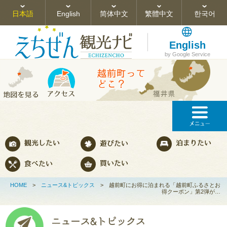
日本語
English
简体中文
繁體中文
한국어
English
by Google Service
HOME
>
ニュース&トピックス
>
越前町にお得に泊まれる「越前町ふるさとお
得クーポン」第2弾が…